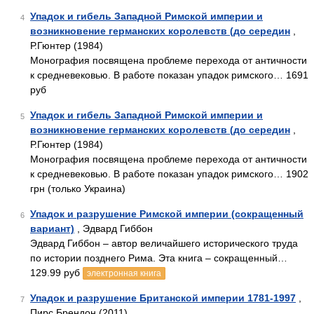
Упадок и гибель Западной Римской империи и
4
возникновение германских королевств (до середин
,
Р.Гюнтер (1984)
Монография посвящена проблеме перехода от античности
к средневековью. В работе показан упадок римского… 1691
руб
Упадок и гибель Западной Римской империи и
5
возникновение германских королевств (до середин
,
Р.Гюнтер (1984)
Монография посвящена проблеме перехода от античности
к средневековью. В работе показан упадок римского… 1902
грн (только Украина)
Упадок и разрушение Римской империи (сокращенный
6
вариант)
, Эдвард Гиббон
Эдвард Гиббон – автор величайшего исторического труда
по истории позднего Рима. Эта книга – сокращенный…
129.99 руб
электронная книга
Упадок и разрушение Британской империи 1781-1997
,
7
Пирс Брендон (2011)